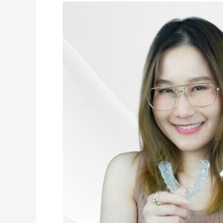
ซ้อน
เก
ก็
จัด
ได้!
จัด
ฟัน
ใส
เทคนิค
Clearisma
ทำไม
คน
ยุค
ใหม่
ถึง
เลือก