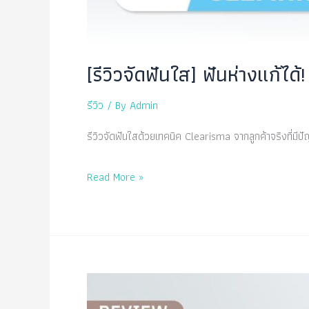
[รีวิวจัดฟันใส] ฟันห่างแก้ไ
รีวิว
/ By
Admin
รีวิวจัดฟันใสด้วยเทคนิค Clearisma จากลูกค้าจริงที่มีปั
[รีวิว
Read More »
จัด
ฟัน
ใส]
ฟัน
ห่าง
แก้