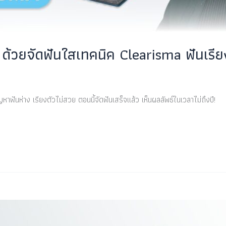
ด้! ด้วยจัดฟันใสเทคนิค Clearisma ฟันเรี
ญหาฟันห่าง เรียงตัวไม่สวย ตอนนี้จัดฟันเสร็จแล้ว เห็นผลลัพธ์ในเวลาไม่ถึงปี!