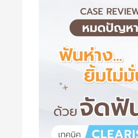
วัย
ทำงาน
สะดวก
สบาย
ไม่
ต้อง
เข้า
คลินิก
บ่อย!