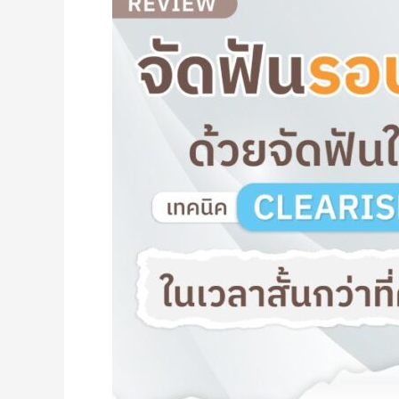
ได้!
ด้วย
จัด
ฟัน
ใส
เทคนิค
Clearisma
ฟัน
เรียง
สวย
ใน
เวา
ลา
ไม่
ถึง
ปี