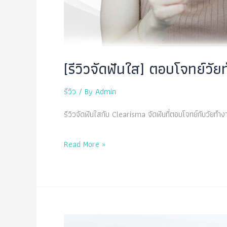
[รีวิวจัดฟันใส] ตอบโจทย์วั
รีวิว
/ By
Admin
รีวิวจัดฟันใสกับ Clearisma จัดฟันที่ตอบโจทย์กับวัยท
[รีวิว
Read More »
จัด
ฟัน
ใส]
ตอบ
โจทย์