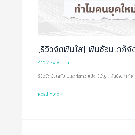
[รีวิวจัดฟันใส] ฟันซ้อนเกก็
รีวิว
/ By
Admin
รีวิวจัดฟันใสกับ Clearisma แม้จะมีปัญหาฟันซ้อนเก ก็ส
[รีวิว
Read More »
จัด
ฟัน
ใส]
ฟัน