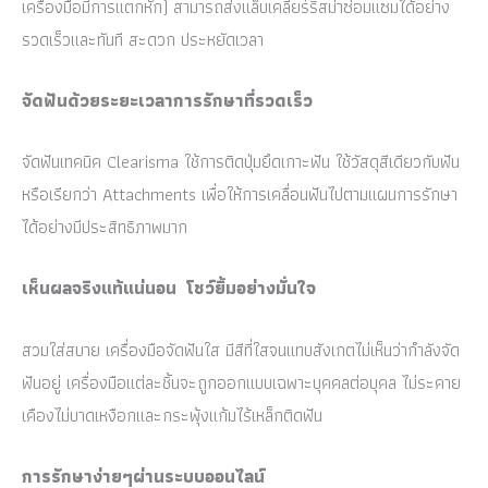
เครื่องมือมีการแตกหัก) สามารถส่งแล็บเคลียร์ริสม่าซ่อมแซมได้อย่าง
รวดเร็วและทันที สะดวก ประหยัดเวลา
จัดฟันด้วยระยะเวลาการรักษาที่รวดเร็ว
จัดฟันเทคนิค Clearisma ใช้การติดปุ่มยึดเกาะฟัน ใช้วัสดุสีเดียวกับฟัน
หรือเรียกว่า Attachments เพื่อให้การเคลื่อนฟันไปตามแผนการรักษา
ได้อย่างมีประสิทธิภาพมาก
เห็นผลจริงแท้แน่นอน
โชว์ยิ้มอย่างมั่นใจ
สวมใส่สบาย เครื่องมือจัดฟันใส มีสีที่ใสจนแทบสังเกตไม่เห็นว่ากำลังจัด
ฟันอยู่ เครื่องมือแต่ละชิ้นจะถูกออกแบบเฉพาะบุคคลต่อบุคล ไม่ระคาย
เคืองไม่บาดเหงือกและกระพุ้งแก้มไร้เหล็กติดฟัน
การรักษาง่ายๆผ่านระบบออนไลน์