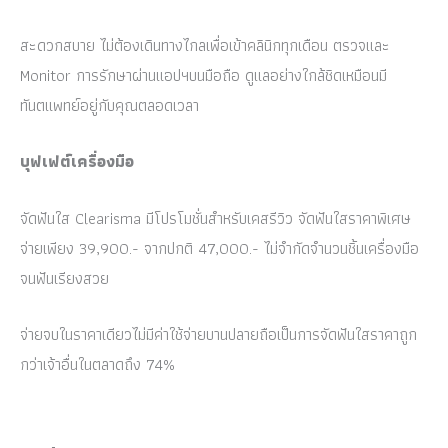
สะดวกสบาย ไม่ต้องเดินทางไกลเพื่อเข้าคลินิกทุกเดือน ตรวจและ
Monitor การรักษาผ่านแอปฯบนมือถือ ดูแลอย่างใกล้ชิดเหมือนมี
ทันตแพทย์อยู่กับคุณตลอดเวลา
บุฟเฟต์เครื่องมือ
จัดฟันใส Clearisma มีโปรโมชั่นสำหรับเคสรีวิว จัดฟันใสราคาพิเศษ
จ่ายเพียง 39,900.- จากปกติ 47,000.- ไม่จำกัดจำนวนชิ้นเครื่องมือ
จนฟันเรียงสวย
จ่ายจบในราคาเดียวไม่มีค่าใช้จ่ายบานปลายถือเป็นการจัดฟันใสราคาถูก
กว่าเจ้าอื่นในตลาดถึง 74%