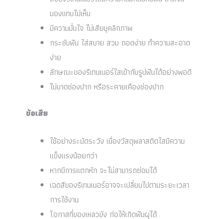
มองแทบไม่เห็น
มีความมั่นใจ ไม่เสียบุคลิกภาพ
กระชับฟัน ใส่สบาย สวม ถอดง่าย ทำความสะอาด
ง่าย
ลักษณะของรีเทนเนอร์ใสเข้ากับรูปฟันได้อย่างพอดี
ไม่บาดช่องปาก หรือระคายเคืองช่องปาก
ข้อเสีย
ใช้อย่างระมัดระวัง เนื่องวัสดุพลาสติดใสมีความ
แข็งแรงน้อยกว่า
หากมีการแตกหัก จะไม่สามารถซ่อมได้
เฉดสีของรีเทนเนอร์อาจจะเปลี่ยนไปตามระยะเวลา
การใช้งาน
โอกาสที่ของเหลวขัง ก่อให้เกิดฟันผุได้