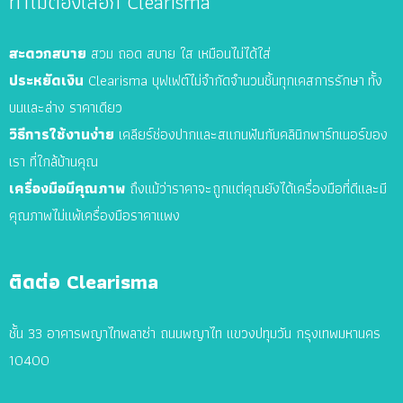
ทำไมต้องเลือก Clearisma
สะดวกสบาย
สวม ถอด สบาย ใส เหมือนไม่ได้ใส่
ประหยัดเงิน
Clearisma บุฟเฟต์ไม่จำกัดจำนวนชิ้นทุกเคส
การรักษา
ทั้ง
บนและล่าง ราคาเดียว
วิธีการใช้งานง่าย
เคลียร์ช่องปากและสแกนฟันกับคลินิกพาร์ทเนอร์ของ
เรา ที่ใกล้บ้านคุณ
เครื่องมือมีคุณภาพ
ถึงแม้ว่าราคาจะถูกแต่คุณยังได้เครื่องมือที่ดีและมี
คุณภาพไม่แพ้เครื่องมือราคาแพง
ติดต่อ Clearisma
ชั้น 33 อาคารพญาไทพลาซ่า ถนนพญาไท แขวงปทุมวัน กรุงเทพมหานคร
10400