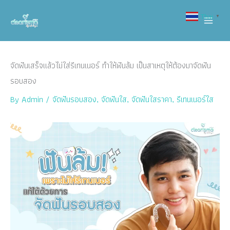
Skip
Thai
▼
to
content
จัดฟันเสร็จแล้วไม่ใส่รีเทนเนอร์ ทำให้ฟันล้ม เป็นสาเหตุให้ต้องมาจัดฟัน
รอบสอง
By
Admin
/
จัดฟันรอบสอง
,
จัดฟันใส
,
จัดฟันใสราคา
,
รีเทนเนอร์ใส