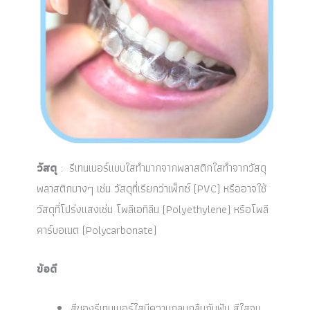
วัสดุ
: รีเทนเนอร์แบบใสทำมากจากพลาสติกใสทำจากวัสดุ
พลาสติกบางๆ เช่น วัสดุที่เรียกว่าเพ็กซ์ (PVC) หรืออาจใช้
วัสดุที่โปร่งแสงเช่น โพลีเอทิลีน (Polyethylene) หรือโพลี
คาร์บอเนต (Polycarbonate)
ข้อดี
สีของรีเทนเนอร์ใสมีความกลมกลืนกับฟัน สีใสจน