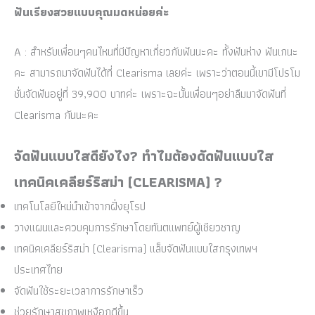
ฟันเรียงสวยแบบคุณมดหน่อยค่ะ
A : สำหรับเพื่อนๆคนไหนที่มีปัญหาเกี่ยวกับฟันนะคะ ทั้งฟันห่าง ฟันเกนะ
คะ สามารถมาจัดฟันได้ที่ Clearisma เลยค่ะ เพราะว่าตอนนี้เขามีโปรโม
ชั่นจัดฟันอยู่ที่ 39,900 บาทค่ะ เพราะฉะนั้นเพื่อนๆอย่าลืมมาจัดฟันที่
Clearisma กันนะคะ
จัดฟันแบบใสดียังไง? ทำไมต้องดัดฟันแบบใส
เทคนิคเคลียร์ริสม่า (CLEARISMA) ?
เทคโนโลยีใหม่นำเข้าจากฝั่งยุโรป
วางแผนและควบคุมการรักษาโดยทันตแพทย์ผู้เชียวชาญ
เทคนิคเคลียร์ริสม่า (Clearisma) แล็บจัดฟันแบบใสกรุงเทพฯ
ประเทศไทย
จัดฟันใช้ระยะเวลาการรักษาเร็ว
ช่วยรักษาสุขภาพเหงือกดีขึ้น