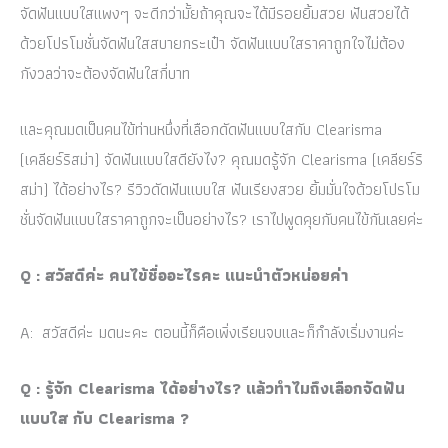
จัดฟันแบบใสแพงๆ จะดีกว่ามั้ยถ้าคุณจะได้มีรอยยิ้มสวย ฟันสวยได้
ด้วยโปรโมชั่นจัดฟันใสสบายกระเป๋า จัดฟันแบบใสราคาถูกใจไม่ต้อง
กังวลว่าจะต้องจัดฟันใสกี่บาท
และคุณมดเป็นคนไข้ท่านหนึ่งที่เลือกดัดฟันแบบใสกับ Clearisma
(เคลียร์ริสม่า) จัดฟันแบบใสดียังไง? คุณมดรู้จัก Clearisma (เคลียร์ริ
สม่า) ได้อย่างไร? รีวิวดัดฟันแบบใส ฟันเรียงสวย ยิ้มมั่นใจด้วยโปรโม
ชั่นจัดฟันแบบใสราคาถูกจะเป็นอย่างไร? เราไปพูดคุยกับคนไข้กันเลยค่ะ
Q : สวัสดีค่ะ คนไข้ชื่ออะไรคะ แนะนำตัวหน่อยค่า
A: สวัสดีค่ะ มดนะคะ ตอนนี้ก็คือเพิ่งเรียนจบและก็กำลังเริ่มงานค่ะ
Q : รู้จัก Clearisma ได้อย่างไร? แล้วทำไมถึงเลือกจัดฟัน
แบบใส กับ Clearisma ?