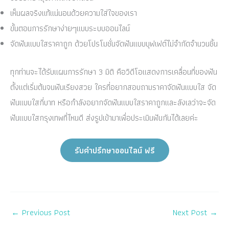
เห็นผลจริงแท้แน่นอนด้วยความใส่ใจของเรา
ขั้นตอนการรักษาง่ายๆแบบระบบออนไลน์
จัดฟันแบบใสราคาถูก ด้วยโปรโมชั่นจัดฟันแบบบุฟเฟต์ไม่จำกัดจำนวนชิ้น
ทุกท่านจะได้รับแผนการรักษา 3 มิติ คือวิดีโอแสดงการเคลื่อนที่ของฟัน
ตั้งแต่เริ่มต้นจนฟันเรียงสวย ใครที่อยากสอบถามราคาจัดฟันแบบใส จัด
ฟันแบบใสกี่บาท หรือกำลังอยากจัดฟันแบบใสราคาถูกและลังเลว่าจะจัด
ฟันแบบใสกรุงเทพที่ไหนดี ส่งรูปเข้ามาเพื่อประเมินฟันกันได้เลยค่ะ
รับคำปรึกษาออนไลน์ ฟรี
←
Previous Post
Next Post
→