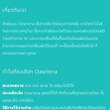
ฟัน
เกี่ยวกับเรา
ใส
เทคนิค
จัดฟันแบบ Clearisma เป็นทางเลือกใหม่ของการจัดฟัน เรานำเทคโนโลยี
Clearisma”
ใหม่จากประเทศยุโรป เป็นการจัดฟันแบบใสด้วยระบบคอมพิวเตอร์สามมิติ
โดยสร้างภาพ 3D แสดงการเคลื่อนที่ฟันตั้งแต่เริ่มต้นจนฟันเรียงสวย
สามารถวางแผนการเคลื่อนฟันได้แม่นยำ จะเป็นเครื่องมือจัดฟันใส ที่
ออกแบบมาเฉพาะบุคคล
ทำไมต้องเลือก Clearisma
สะดวกสบาย
สวม ถอด สบาย ใส เหมือนไม่ได้ใส่
ประหยัดเงิน
Clearisma บุฟเฟต์ไม่จำกัดจำนวนชิ้นทุกเคส
การรักษา
ทั้ง
บนและล่าง ราคาเดียว
วิธีการใช้งานง่าย
เคลียร์ช่องปากและสแกนฟันกับคลินิกพาร์ทเนอร์ของ