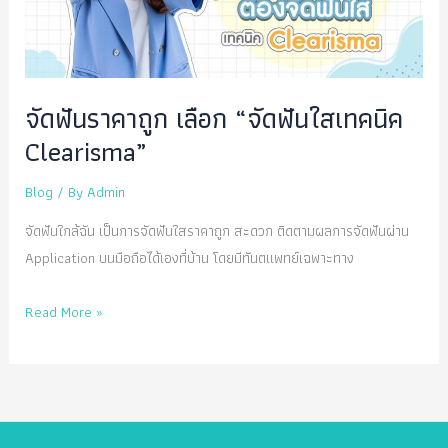
จัดฟันราคาถูก เลือก “จัดฟันใสเทคนิค
Clearisma”
Blog
/ By
Admin
จัดฟันใกล้ฉัน เป็นการจัดฟันใสราคาถูก สะดวก ติดตามผลการจัดฟันผ่าน
Application บนมือถือได้เองที่บ้าน โดยมีทันตแพทย์เฉพาะทาง
จัด
Read More »
ฟัน
ราคา
ถูก
เลือก
“จัด