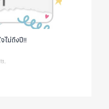
ไม่ถึงปี!!
นไว้…