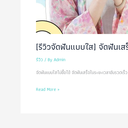
[รีวิวจัดฟันแบบใส] จัดฟันเส
รีวิว
/ By
Admin
จัดฟันแบบใสไม่ยื้อไข้ จัดฟันเสร็จในระยะเวลาอันรวดเร็
[รีวิว
Read More »
จัด
ฟัน
แบบ
ใส]