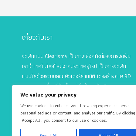
จัด
ฟัน
เสร็จ
รวดเร็ว
เกี่ยวกับเรา
แบบ
ติด
จัดฟันแบบ Clearisma เป็นทางเลือกใหม่ของการจัดฟัน
จรวด!
ฟัน
เรานำเทคโนโลยีใหม่จากประเทศยุโรป เป็นการจัดฟัน
เรียง
แบบใสด้วยระบบคอมพิวเตอร์สามมิติ โดยสร้างภาพ 3D
สวย
แสดงการเคลื่อนที่ฟันตั้งแต่เริ่มต้นจนฟันเรียงสวย
ทันใจ
We value your privacy
สามารถวางแผนการเคลื่อนฟันได้แม่นยำ จะเป็นเครื่อง
ไม่
มือจัดฟันใส ที่ออกแบบมาเฉพาะบุคคล
We use cookies to enhance your browsing experience, serve
ถึง
personalized ads or content, and analyze our traffic. By clicking
ปี!!
"Accept All", you consent to our use of cookies.
Reject All
Accept All