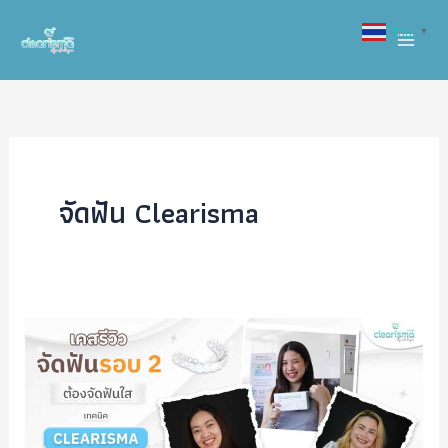
Skip
Thai
▼
to
content
จัดฟัน Clearisma