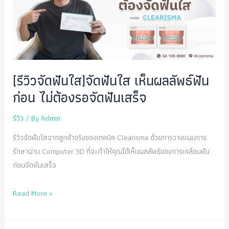
ที่
Clearisma
[รีวิวจัดฟันใส]จัดฟันใส เห็นผลลัพธ์ฟัน
ก่อน ไม่ต้องรอจัดฟันเสร็จ
รีวิว
/ By
Admin
รีวิวจัดฟันใสจากลูกค้าจริงของเทคนิค Clearisma ด้วยการวางแผนการ
รักษาผ่าน Computer 3D ที่จะทำให้คุณได้เห็นผลลัพธ์ของการเคลื่อนฟัน
ก่อนจัดฟันเสร็จ
[รีวิว
Read More »
จัด
ฟัน