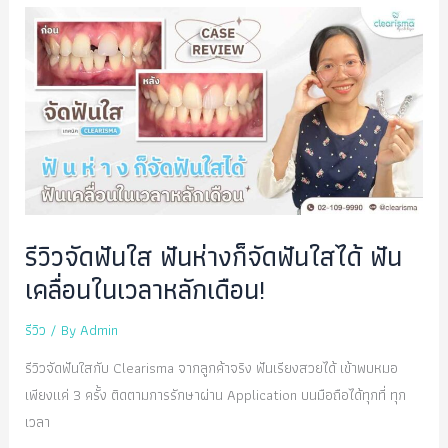
ใส]จัด
ฟัน
ใส
เห็น
ผลลัพธ์
ฟัน
ก่อน
ไม่
ต้อง
รีวิวจัดฟันใส ฟันห่างก็จัดฟันใสได้ ฟัน
รอ
เคลื่อนในเวลาหลักเดือน!
จัด
ฟัน
รีวิว
/ By
Admin
เสร็จ
รีวิวจัดฟันใสกับ Clearisma จากลูกค้าจริง ฟันเรียงสวยได้ เข้าพบหมอ
เพียงแค่ 3 ครั้ง ติดตามการรักษาผ่าน Application บนมือถือได้ทุกที่ ทุก
เวลา