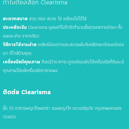
ทำไมต้องเลือก Clearisma
เดือน!
สะดวกสบาย
สวม ถอด สบาย ใส เหมือนไม่ได้ใส่
ประหยัดเงิน
Clearisma บุฟเฟต์ไม่จำกัดจำนวนชิ้นทุกเคส
การรักษา
ทั้ง
บนและล่าง ราคาเดียว
วิธีการใช้งานง่าย
เคลียร์ช่องปากและสแกนฟันกับคลินิกพาร์ทเนอร์ของ
เรา ที่ใกล้บ้านคุณ
เครื่องมือมีคุณภาพ
ถึงแม้ว่าราคาจะถูกแต่คุณยังได้เครื่องมือที่ดีและมี
คุณภาพไม่แพ้เครื่องมือราคาแพง
ติดต่อ Clearisma
ชั้น 33 อาคารพญาไทพลาซ่า ถนนพญาไท แขวงปทุมวัน กรุงเทพมหานคร
10400