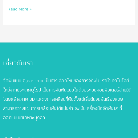
รีวิว
Read More »
จัด
ฟัน
ใส
ฟัน
ห่าง
ก็
เกี่ยวกับเรา
จัด
ฟัน
จัดฟันแบบ Clearisma เป็นทางเลือกใหม่ของการจัดฟัน เรานำเทคโนโลยี
ใส
ใหม่จากประเทศยุโรป เป็นการจัดฟันแบบใสด้วยระบบคอมพิวเตอร์สามมิติ
ได้
โดยสร้างภาพ 3D แสดงการเคลื่อนที่ฟันตั้งแต่เริ่มต้นจนฟันเรียงสวย
ฟัน
สามารถวางแผนการเคลื่อนฟันได้แม่นยำ จะเป็นเครื่องมือจัดฟันใส ที่
เคลื่อน
ใน
ออกแบบมาเฉพาะบุคคล
เวลา
หลัก