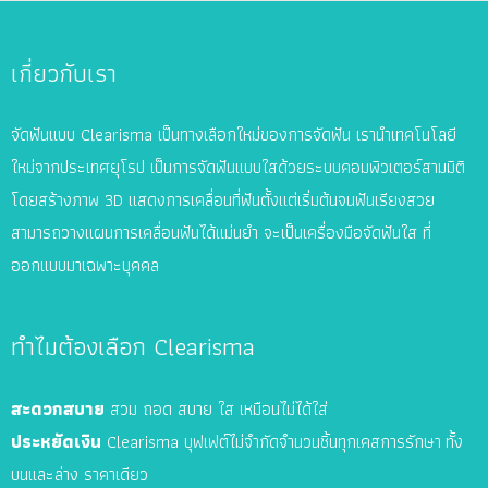
Clearisma
ทาง
เกี่ยวกับเรา
เลือก
ใหม่
จัดฟันแบบ Clearisma เป็นทางเลือกใหม่ของการจัดฟัน เรานำเทคโนโลยี
ของ
ใหม่จากประเทศยุโรป เป็นการจัดฟันแบบใสด้วยระบบคอมพิวเตอร์สามมิติ
คน
โดยสร้างภาพ 3D แสดงการเคลื่อนที่ฟันตั้งแต่เริ่มต้นจนฟันเรียงสวย
รุ่น
สามารถวางแผนการเคลื่อนฟันได้แม่นยำ จะเป็นเครื่องมือจัดฟันใส ที่
ใหม่
ออกแบบมาเฉพาะบุคคล
ทำไมต้องเลือก Clearisma
สะดวกสบาย
สวม ถอด สบาย ใส เหมือนไม่ได้ใส่
ประหยัดเงิน
Clearisma บุฟเฟต์ไม่จำกัดจำนวนชิ้นทุกเคส
การรักษา
ทั้ง
บนและล่าง ราคาเดียว