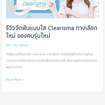
รีวิวจัดฟันแบบใส Clearisma ทางเลือก
ใหม่ ของคนรุ่นใหม่
รีวิว
/ By
Admin
จัดฟันแบบใสเทคนิค clearisma ราคาคุ้มค่า เทคโนโลยีนำเข้าจากยุโรป
วางแผนการรักษาผ่านระบบคอมพิวเตอร์สามมิติ ติดตามผลการรักษาผ่าน
application…
รีวิว
Read More »
จัด
ฟัน
แบบ
ใส