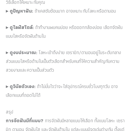
วิธีเลือกให้เหมาะกับคุณ
▸ ดูปัญหาฟัน:
ถ้าเคสซับซ้อนมาก อาจเหมาะกับโลหะหรือดามอน
▸ ดูไลฟ์สไตล์:
ถ้าทำงานพบคนบ่อย หรือออกกล้องบ่อย เลือกจัดฟัน
แบบใสหรือจัดฟันด้านใน
▸ ดูงบประมาณ:
โลหะเข้าถึงง่าย เซรามิก/ดามอนอยู่ในระดับกลาง
ส่วนแบบใสหรือด้านในเป็นตัวเลือกสำหรับคนที่ให้ความสำคัญกับความ
สวยงามและความเป็นส่วนตัว
▸ ดูวินัยตัวเอง:
ถ้าไม่มั่นใจว่าจะใส่อุปกรณ์ครบชั่วโมงทุกวัน อาจ
เลือกแบบที่ถอดไม่ได้
สรุป
การจัดฟันมีกี่แบบ
?
การจัดฟันมีหลายแบบให้เลือก ทั้งแบบโลหะ เซรา
มิก ดามอน จัดฟันใส และจัดฟันด้านใน แต่ละแบบมีจุดเด่นต่างกัน ตั้งแต่