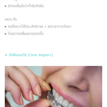
▸ ยังคงเห็นชัดว่ากำลังจัดฟัน
เหมาะกับ
▸ คนที่อยากได้ประสิทธิภาพ + ลดเวลาการรักษา
▸ ไม่อยากเปลี่ยนยางทุกครั้ง
4. จัดฟันแบบใส (Clear Aligners)