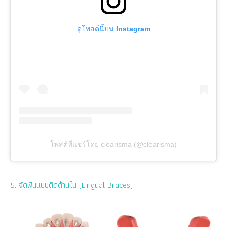
ดูโพสต์นี้บน Instagram
โพสต์ที่แชร์โดย clearisma (@clearisma)
5. จัดฟันแบบติดด้านใน (Lingual Braces)