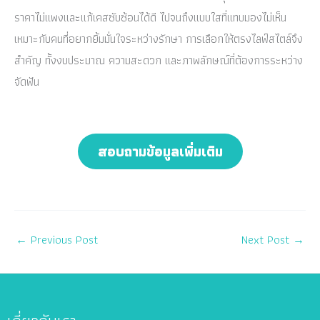
ราคาไม่แพงและแก้เคสซับซ้อนได้ดี ไปจนถึงแบบใสที่แทบมองไม่เห็น
เหมาะกับคนที่อยากยิ้มมั่นใจระหว่างรักษา การเลือกให้ตรงไลฟ์สไตล์จึง
สำคัญ ทั้งงบประมาณ ความสะดวก และภาพลักษณ์ที่ต้องการระหว่าง
จัดฟัน
สอบถามข้อมูลเพิ่มเติม
←
Previous Post
Next Post
→