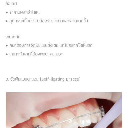
ข้อเสีย
▸ ราคาแพงกว่าโลหะ
▸ อุปกรณ์เปื้อนง่าย ต้องรักษาความสะอาดมากขึ้น
เหมาะกับ
▸ คนที่ต้องการจัดฟันแบบดั้งเดิม แต่ไม่อยากให้เห็นชัด
▸ เหมาะกับงานที่ต้องพบปะคนเยอะ
3. จัดฟันแบบดามอน (Self-ligating Braces)