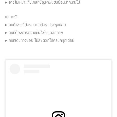
▸ อาจไม่เหมาะกับเคสที่ปัญหาฟันซับซ้อนมากเกินไป
เหมาะกับ
▸ คนทำงานที่ต้องออกกล้อง ประชุมบ่อย
▸ คนที่ต้องการความมั่นใจในบุคลิกภาพ
▸ คนที่เดินทางบ่อย ไม่สะดวกไปคลินิกทุกเดือน