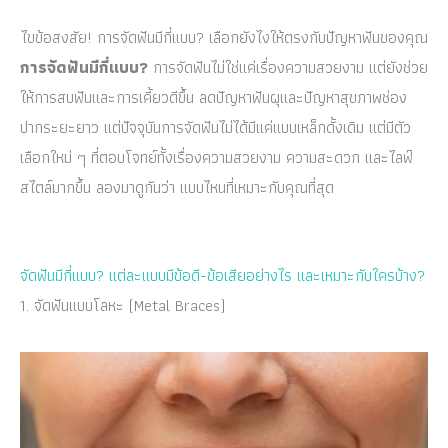
ไขข้อสงสัย! การจัดฟันมีกี่แบบ? เลือกยังไงให้ตรงกับปัญหาฟันของคุณ
การจัดฟันมีกี่แบบ
?
การจัดฟันไม่ใช่แค่เรื่องความสวยงาม แต่ยังช่วย
ให้การสบฟันและการเคี้ยวดีขึ้น ลดปัญหาฟันผุและปัญหาสุขภาพช่อง
ปากระยะยาว แต่ปัจจุบันการจัดฟันไม่ได้มีแค่แบบเหล็กดั้งเดิม แต่มีตัว
เลือกใหม่ ๆ ที่ตอบโจทย์ทั้งเรื่องความสวยงาม ความสะดวก และไลฟ์
สไตล์มากขึ้น ลองมาดูกันว่า แบบไหนที่เหมาะกับคุณที่สุด
จัดฟันมีกี่แบบ? แต่ละแบบมีข้อดี-ข้อเสียอย่างไร และเหมาะกับใครบ้าง?
1. จัดฟันแบบโลหะ (Metal Braces)