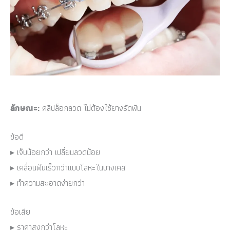
ลักษณะ:
คลิปล็อกลวด ไม่ต้องใช้ยางรัดฟัน
ข้อดี
▸ เจ็บน้อยกว่า เปลี่ยนลวดน้อย
▸ เคลื่อนฟันเร็วกว่าแบบโลหะในบางเคส
▸ ทำความสะอาดง่ายกว่า
ข้อเสีย
▸ ราคาสูงกว่าโลหะ